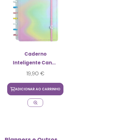
Caderno
Inteligente Candy
Splash Médio
19,90 €
ADICIONAR AO CARRINHO
Planners e Outros