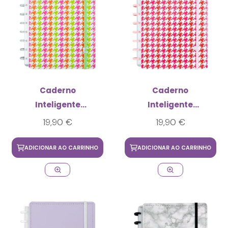
Caderno
Caderno
Inteligente
Inteligente
Principe de Gales
Principe de Gales
19,90 €
19,90 €
New York Médio
Paris Médio
ADICIONAR AO CARRINHO
ADICIONAR AO CARRINHO