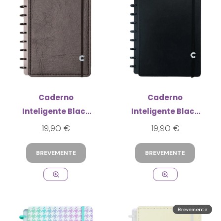
Caderno
Caderno
Inteligente Black
Inteligente Black
Ecológico Médio
Médio
19,90 €
19,90 €
BREVEMENTE
BREVEMENTE
Brevemente