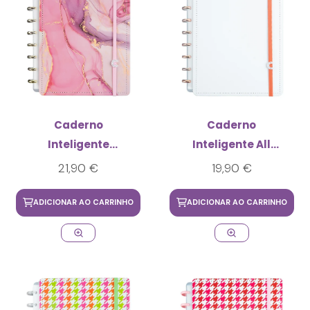
Caderno
Caderno
Inteligente
Inteligente All
Ágatha Médio
White Médio
21,90 €
19,90 €
ADICIONAR AO CARRINHO
ADICIONAR AO CARRINHO