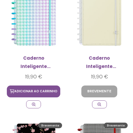
Caderno
Caderno
Inteligente
Inteligente
Principe de Gales
Amarelo Pastel
19,90 €
19,90 €
London Médio
Médio
BREVEMENTE
ADICIONAR AO CARRINHO
Brevemente
Brevemente