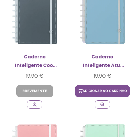
Caderno
Caderno
Inteligente Cool
Inteligente Azul
Grey Médio
Pastel Médio
19,90 €
19,90 €
BREVEMENTE
ADICIONAR AO CARRINHO