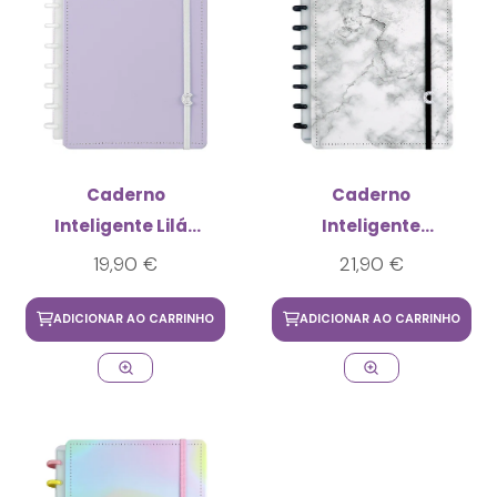
Caderno
Caderno
Inteligente Lilás
Inteligente
Pastel Médio
Bianco Médio
19,90 €
21,90 €
ADICIONAR AO CARRINHO
ADICIONAR AO CARRINHO