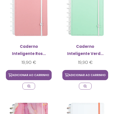
Caderno
Caderno
Inteligente Rosa
Inteligente Verde
Pastel Médio
Pastel Médio
19,90 €
19,90 €
ADICIONAR AO CARRINHO
ADICIONAR AO CARRINHO