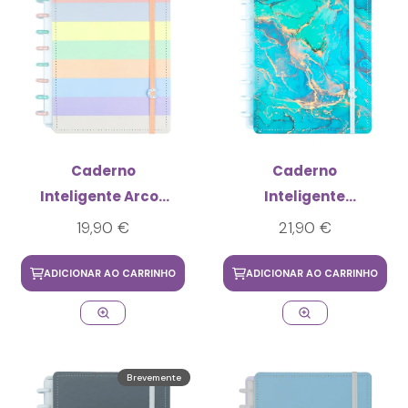
Caderno
Caderno
Inteligente Arco-
Inteligente
Íris Pastel Médio
Maldives Médio
19,90 €
21,90 €
ADICIONAR AO CARRINHO
ADICIONAR AO CARRINHO
Brevemente