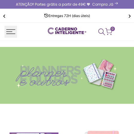
Saltar
ATENÇÃO!! Portes grátis a partir de 49€ 💖
Compra Já
para
‹
›
o
Entregas 72H (dias úteis)
conteúdo
0