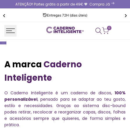
Saltar
ATENÇÃO!! Portes grátis a partir de 49€ 💖
Compra Já
para
‹
›
o
Entregas 72H (dias úteis)
conteúdo
0
A marca
Caderno
Inteligente
O Caderno Inteligente é um caderno de discos,
100%
personalizável
, pensado para se adaptar ao teu gosto,
estilo e necessidades. Graças ao sistema disc-bound
podes retirar, recolocar e reorganizar capas, discos, folhas
e acessórios sempre que quiseres, de forma simples e
prática.