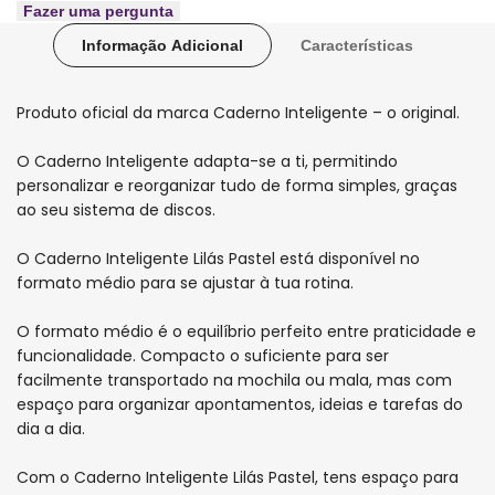
Caderno
Caderno
Fazer uma pergunta
Informação Adicional
Características
Inteligente
Inteligente
Lilás
Lilás
Produto oficial da marca Caderno Inteligente – o original.
Pastel
Pastel
O Caderno Inteligente adapta-se a ti, permitindo
Médio
Médio
personalizar e reorganizar tudo de forma simples, graças
ao seu sistema de discos.
O Caderno Inteligente Lilás Pastel está disponível no
formato médio para se ajustar à tua rotina.
O formato médio é o equilíbrio perfeito entre praticidade e
funcionalidade. Compacto o suficiente para ser
facilmente transportado na mochila ou mala, mas com
espaço para organizar apontamentos, ideias e tarefas do
dia a dia.
Com o Caderno Inteligente Lilás Pastel, tens espaço para