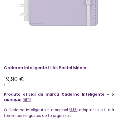
Caderno Inteligente Lilás Pastel Médio
Preço
19,90 €
promocional
PREÇO
POR
/
POR
UNIDADE
Produto oficial da marca Caderno Inteligente - o
ORIGINAL
🇧🇷
O Caderno Inteligente – o original
adapta-se a ti e à
🇧🇷
forma como gostas de te organizar.