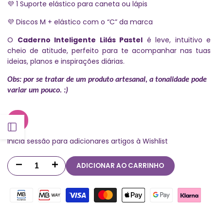
1 Suporte elástico para caneta ou lápis
💜
Discos M + elástico com o “C” da marca
💜
O
Caderno Inteligente Lilás Pastel
é leve, intuitivo e
cheio de atitude, perfeito para te acompanhar nas tuas
ideias, planos e inspirações diárias.
Obs:
por se tratar de um produto artesanal, a tonalidade pode
variar um pouco. :)
Abrir
Inicia sessão para adicionares artigos à Wishlist
barra
ADICIONAR AO CARRINHO
Diminuir
Aumentar
lateral
quantidade
quantidade
para
para