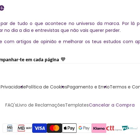
e
a par de tudo o que acontece no universo da marca. Por lá p
no dia a dia e entrevistas que não vais querer perder.
-te com artigos de opinião e melhorar os teus estudos com a
💜
companhar-te em cada página
e Privacidade
Política de Cookies
Pagamento e Envio
Termos e Con
FAQ's
Livro de Reclamações
Templates
Cancelar a Compra