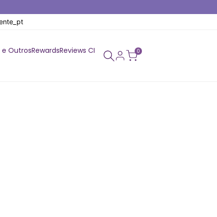
gente_pt
 e Outros
Rewards
Reviews CI
0