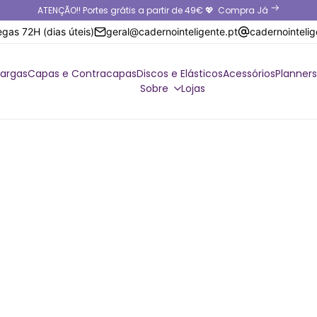
ATENÇÃO!! Portes grátis a partir de 49€ 💖
Compra Já
egas 72H (dias úteis)
geral@cadernointeligente.pt
cadernointeli
cargas
Capas e Contracapas
Discos e Elásticos
Acessórios
Planners
Sobre
Lojas