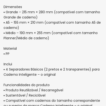
para
para
Dimensões
Caderno
Caderno
▪ Grande – 215 mm × 280 mm (compatível com tamanho
Grande de caderno)
Inteligente
Inteligente
▪ A5 – 155 mm × 210 mm (compatível com tamanho A5 de
caderno)
▪ Médio – 190 mm × 255 mm (compatível com tamanho
Planner/Médio de caderno)
Material
▪ PP
Inclui
▪ 4 Separadores Básicos (2 pretos e 2 transparentes) para
Caderno Inteligente – o original
Funcionalidades do produto
▪ Produto Reutilizável / Recarregável
▪ Sustentável / Reciclável
▪ Compatível com cadernos do tamanho correspondente
ou superior da marca Caderno Inteligente – o original