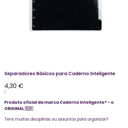
Separadores Básicos para Caderno Inteligente
Preço
4,30 €
promocional
PREÇO
POR
/
POR
UNIDADE
Produto oficial da marca Caderno Inteligente® - o
ORIGINAL
🇧🇷
Tens muitas disciplinas ou assuntos para organizar?