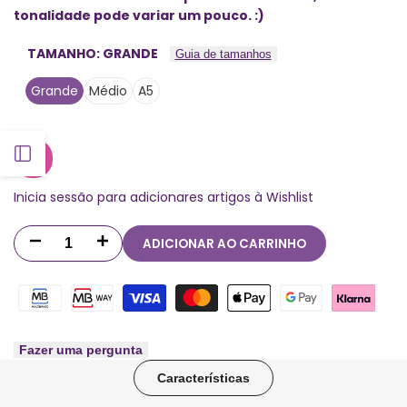
tonalidade pode variar um pouco. :)
TAMANHO:
GRANDE
Guia de tamanhos
Grande
Médio
A5
Abrir
Inicia sessão para adicionares artigos à Wishlist
barra
ADICIONAR AO CARRINHO
Diminuir
Aumentar
lateral
quantidade
quantidade
para
para
Separadores
Separadores
Fazer uma pergunta
Características
Básicos
Básicos