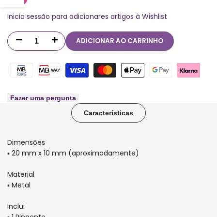
Inicia sessão para adicionares artigos à Wishlist
barra
ADICIONAR AO CARRINHO
Diminuir
Aumentar
lateral
quantidade
quantidade
para
para
Pingente
Pingente
Fazer uma pergunta
Características
para
para
o
o
Dimensões
Caderno
Caderno
▪ 20 mm x 10 mm (aproximadamente)
Inteligente
Inteligente
Material
▪ Metal
fantasy
fantasy
Inclui
Cavalo
Cavalo
▪ 1 Pingente