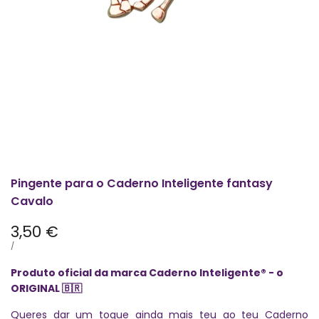
Pingente para o Caderno Inteligente fantasy
Cavalo
Preço
3,50 €
promocional
PREÇO
POR
/
POR
UNIDADE
Produto oficial da marca Caderno Inteligente® - o
ORIGINAL
🇧🇷
Queres dar um toque ainda mais teu ao teu Caderno