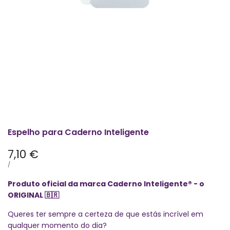
Espelho para Caderno Inteligente
Preço
7,10 €
promocional
PREÇO
POR
/
POR
UNIDADE
Produto oficial da marca Caderno Inteligente® - o
ORIGINAL
🇧🇷
Queres ter sempre a certeza de que estás incrível em
qualquer momento do dia?