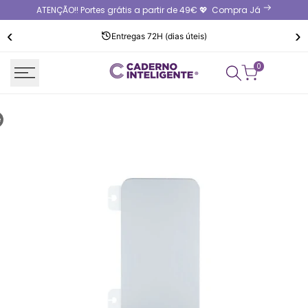
Saltar
ATENÇÃO!! Portes grátis a partir de 49€ 💖
Compra Já
para
‹
›
o
Entregas 72H (dias úteis)
conteúdo
0
e