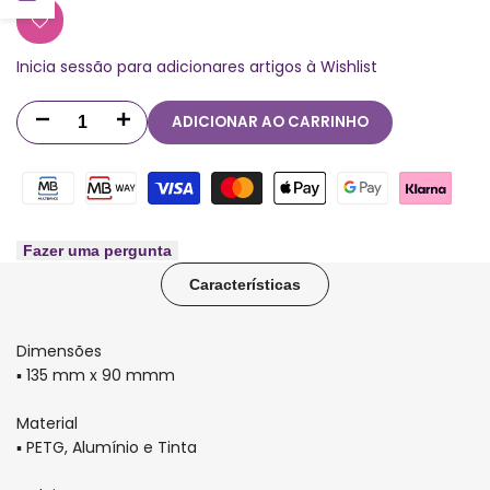
barra
Inicia sessão para adicionares artigos à Wishlist
lateral
ADICIONAR AO CARRINHO
Diminuir
Aumentar
quantidade
quantidade
para
para
Espelho
Espelho
Fazer uma pergunta
Características
para
para
Caderno
Caderno
Dimensões
Inteligente
Inteligente
▪ 135 mm x 90 mmm
Material
▪ PETG, Alumínio e Tinta