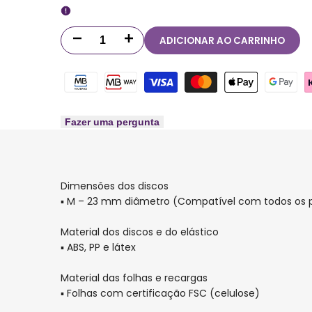
ADICIONAR AO CARRINHO
Diminuir
Aumentar
quantidade
quantidade
para
para
Discos
Discos
Fazer uma pergunta
e
e
elástico
elástico
Dimensões dos discos
rosa
rosa
▪ M – 23 mm diâmetro (Compatível com todos os pr
néon
néon
Material dos discos e do elástico
▪ ABS, PP e látex
para
para
Material das folhas e recargas
o
o
▪ Folhas com certificação FSC (celulose)
Caderno
Caderno