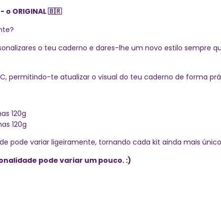
 - o ORIGINAL
🇧🇷
nte?
ersonalizares o teu caderno e dares-lhe um novo estilo sempre q
dor C, permitindo-te atualizar o visual do teu caderno de forma prá
has 120g
has 120g
e pode variar ligeiramente, tornando cada kit ainda mais único
tonalidade pode variar um pouco. :)