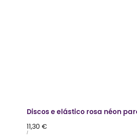
Discos e elástico rosa néon pa
Preço
11,30 €
promocional
PREÇO
POR
/
POR