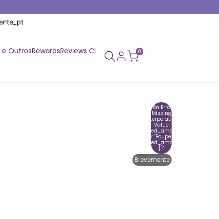
gente_pt
 e Outros
Rewards
Reviews CI
0
I18n Error:
Missing
Interpolation
Value
"saved_amount"
For "Poupe {{
Saved_amount
}}"
Brevemente