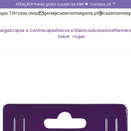
ATENÇÃO!! Portes grátis a partir de 49€ 💖
Compra Já
egas 72H (dias úteis)
geral@cadernointeligente.pt
cadernointeli
cargas
Capas e Contracapas
Discos e Elásticos
Acessórios
Planners
Sobre
Lojas