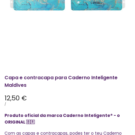
Capa e contracapa para Caderno Inteligente
Maldives
Preço
12,50 €
promocional
PREÇO
POR
/
POR
UNIDADE
Produto oficial da marca Caderno Inteligente® - o
ORIGINAL
🇧🇷
Com as capas e contracapas, podes ter o teu Caderno