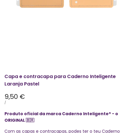
Capa e contracapa para Caderno Inteligente
Laranja Pastel
Preço
9,50 €
promocional
PREÇO
POR
/
POR
UNIDADE
Produto oficial da marca Caderno Inteligente® - o
ORIGINAL
🇧🇷
Com as capas e contracapas, podes ter o teu Caderno