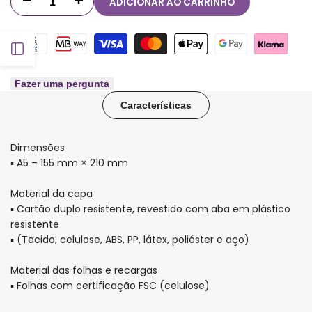
ADICIONAR AO CARRINHO
Diminuir
Aumentar
quantidade
quantidade
Abrir
para
para
Capa
Capa
barra
Fazer uma pergunta
Características
e
e
lateral
contracapa
contracapa
Dimensões
para
para
▪ A5 – 155 mm × 210 mm
Caderno
Caderno
Material da capa
▪ Cartão duplo resistente, revestido com aba em plástico
Inteligente
Inteligente
resistente
▪ (Tecido, celulose, ABS, PP, látex, poliéster e aço)
Laranja
Laranja
Pastel
Pastel
Material das folhas e recargas
▪ Folhas com certificação FSC (celulose)