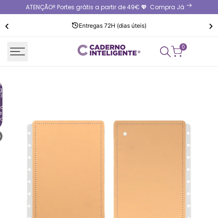
Saltar
ATENÇÃO!! Portes grátis a partir de 49€ 💖
Compra Já
para
‹
›
o
Entregas 72H (dias úteis)
conteúdo
0
r:
g
tion
ount"
e {{
ount
e