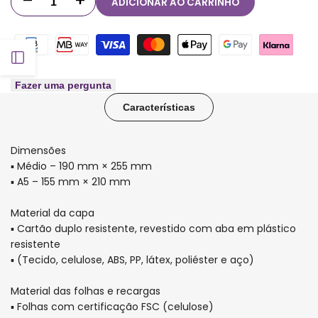
ADICIONAR AO CARRINHO
Diminuir
Aumentar
quantidade
quantidade
para
para
Abrir
Capa
Capa
Fazer uma pergunta
barra
Características
e
e
lateral
contracapa
contracapa
Dimensões
para
para
▪ Médio – 190 mm × 255 mm
▪ A5 – 155 mm × 210 mm
Caderno
Caderno
Material da capa
Inteligente
Inteligente
▪ Cartão duplo resistente, revestido com aba em plástico
resistente
Cool
Cool
▪ (Tecido, celulose, ABS, PP, látex, poliéster e aço)
Grey
Grey
Material das folhas e recargas
▪ Folhas com certificação FSC (celulose)