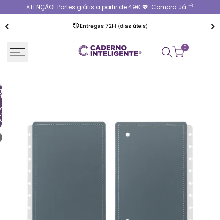
Saltar
ATENÇÃO!! Portes grátis a partir de 49€ 💖
Compra Já
para
‹
›
o
Entregas 72H (dias úteis)
conteúdo
0
r:
g
tion
ount"
e {{
ount
e