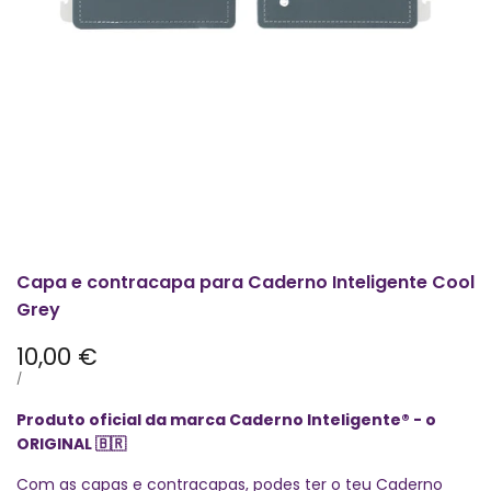
Capa e contracapa para Caderno Inteligente Cool
Grey
Preço
10,00 €
promocional
PREÇO
POR
/
POR
UNIDADE
Produto oficial da marca Caderno Inteligente® - o
ORIGINAL
🇧🇷
Com as capas e contracapas, podes ter o teu Caderno