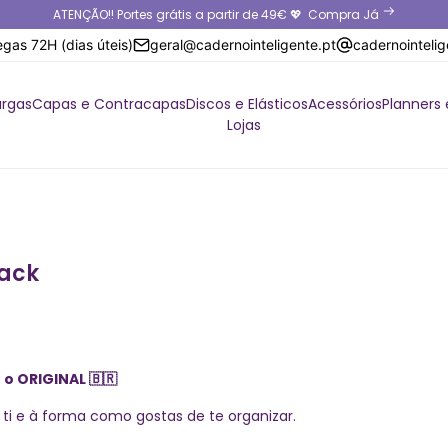
ATENÇÃO!! Portes grátis a partir de 49€ 💖
Compra Já
egas 72H (dias úteis)
geral@cadernointeligente.pt
cadernointeli
argas
Capas e Contracapas
Discos e Elásticos
Acessórios
Planners 
Lojas
lack
- o ORIGINAL
🇧🇷
ti e à forma como gostas de te organizar.