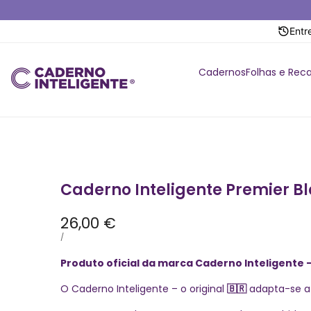
Saltar
para
Entr
o
conteúdo
Cadernos
Folhas e Rec
Caderno Inteligente Premier B
Preço
26,00 €
promocional
PREÇO
POR
/
POR
UNIDADE
Produto oficial da marca Caderno Inteligente 
O Caderno Inteligente – o original
adapta-se a 
🇧🇷