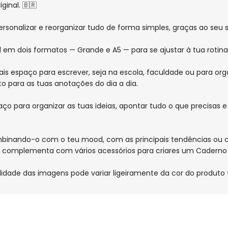
ginal. 🇧🇷
ersonalizar e reorganizar tudo de forma simples, graças ao seu 
l em dois formatos — Grande e A5 — para se ajustar à tua rotina
 espaço para escrever, seja na escola, faculdade ou para organi
o para as tuas anotações do dia a dia.
o para organizar as tuas ideias, apontar tudo o que precisas e 
combinando-o com o teu mood, com as principais tendências ou 
 complementa com vários acessórios para criares um Caderno ún
lidade das imagens pode variar ligeiramente da cor do produto f