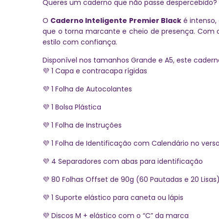
Queres um caderno que não passe despercebido?
O
Caderno Inteligente
Premier Black
é intenso,
que o torna marcante e cheio de presença. Com o
estilo com confiança.
Disponível nos tamanhos Grande e A5, este caderno 
1 Capa e contracapa rígidas
💜
1 Folha de Autocolantes
💜
1 Bolsa Plástica
💜
1 Folha de Instruções
💜
1 Folha de Identificação com Calendário no vers
💜
4 Separadores com abas para identificação
💜
80 Folhas Offset de 90g (60 Pautadas e 20 Lisas
💜
1 Suporte elástico para caneta ou lápis
💜
Discos M + elástico com o “C” da marca
💜