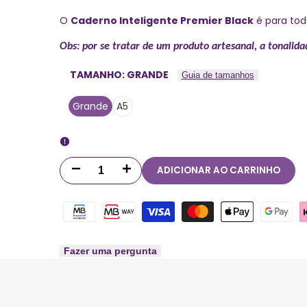
O
Caderno Inteligente Premier Black
é para tod
Obs:
por se tratar de um produto artesanal, a tonalida
TAMANHO:
GRANDE
Guia de tamanhos
Grande
A5
ADICIONAR AO CARRINHO
Diminuir
Aumentar
quantidade
quantidade
para
para
Caderno
Caderno
Fazer uma pergunta
Inteligente
Inteligente
Premier
Premier