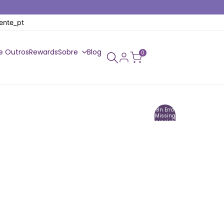
gente_pt
e Outros
Rewards
Sobre
Blog
0
I18n Error:
Missing
Interpolation
Value
"saved_amount"
For "Poupe {{
Saved_amount
}}"
Brevemente