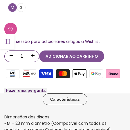
M
G
Inicia sessão para adicionares artigos à Wishlist
Abrir
ADICIONAR AO CARRINHO
barra
Diminuir
Aumentar
quantidade
quantidade
lateral
para
para
Discos
Discos
Fazer uma pergunta
Características
e
e
elástico
elástico
Dimensões dos discos
diversidade
diversidade
▪ M – 23 mm diâmetro (Compatível com todos os
produtos da marca Caderno Inteligente – o original)