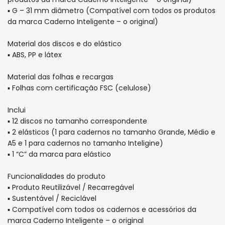
brasileira
brasileira
▪ G – 31 mm diâmetro (Compatível com todos os produtos
da marca Caderno Inteligente – o original)
para
para
Material dos discos e do elástico
o
o
▪ ABS, PP e látex
Caderno
Caderno
Material das folhas e recargas
Inteligente
Inteligente
▪ Folhas com certificação FSC (celulose)
Inclui
▪ 12 discos no tamanho correspondente
▪ 2 elásticos (1 para cadernos no tamanho Grande, Médio e
A5 e 1 para cadernos no tamanho Inteligine)
▪ 1 “C” da marca para elástico
Funcionalidades do produto
▪ Produto Reutilizável / Recarregável
▪ Sustentável / Reciclável
▪ Compatível com todos os cadernos e acessórios da
marca Caderno Inteligente – o original