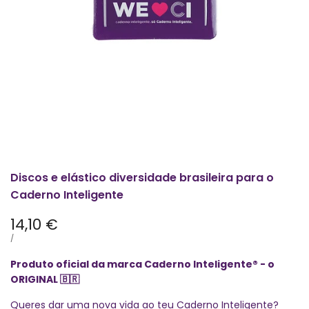
Discos e elástico diversidade brasileira para o
Caderno Inteligente
Preço
14,10 €
promocional
PREÇO
POR
/
POR
UNIDADE
Produto oficial da marca Caderno Inteligente® - o
ORIGINAL
🇧🇷
Queres dar uma nova vida ao teu Caderno Inteligente?