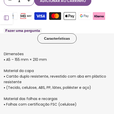
ADICIONAR AO CARRINHO
Diminuir
Aumentar
quantidade
quantidade
Abrir
para
para
Capa
Capa
barra
Fazer uma pergunta
Características
e
e
lateral
contracapa
contracapa
Dimensões
para
para
▪ A5 – 155 mm × 210 mm
Caderno
Caderno
Material da capa
▪ Cartão duplo resistente, revestido com aba em plástico
Inteligente
Inteligente
resistente
▪ (Tecido, celulose, ABS, PP, látex, poliéster e aço)
Vicky
Vicky
Material das folhas e recargas
▪ Folhas com certificação FSC (celulose)