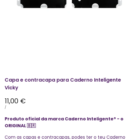
Capa e contracapa para Caderno Inteligente
Vicky
Preço
11,00 €
promocional
PREÇO
POR
/
POR
UNIDADE
Produto oficial da marca Caderno Inteligente® - o
ORIGINAL
🇧🇷
Com as capas e contracapas, podes ter o teu Caderno